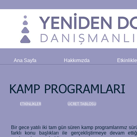
Ana Sayfa
Hakkımızda
Etkinlikl
KAMP PROGRAMLARI
ETKİNLİKLER
ÜCRET TABLOSU
Bir gece yatılı iki tam gün süren kamp programlarımız sü
farklı konu başlıkları ile gerçekliştirmeye devam e