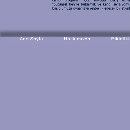
kamp programı. Çok boyutlu bakış açıları
“bütünsel ben”le buluşmak ve kendi senaryom
başrolümüzü oynamaya rehberlik edecek bir etkin
Ana Sayfa
Hakkımızda
Etkinlik