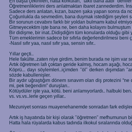
En başta çekinilen, hatta korkulan, "taktı bana aabi" denilen
Öğretmenliklerini ders anlatmaktan ibaret zannederdim. İns
Sadece ders anlatan, kızan, bazen şaka yapan sonra da not 
Çoğunlukla da sevmedim, bana duymak istediğim şeyleri s
Bir sorunun cevabını farklı bir yoldan bulmamı kabul etmiyor
Gitmeyecektim işte bana ne, ben daha kolayını bulmuştum 
Bir didişme, bir inat..Didişdiğim tüm konularda olduğu gibi y
Tüm emeklerimin sadece bir sıfırla değerlendirilmesi beni ç
-Nasıl sıfır yaa, nasıl sıfır yaa, sensin sıfır..
Yıllar geçti..
Hele fakülte..zaten niye girdim, benim burada ne işim var 
Artık öğretmen lafı çoktan geride kalmış, hocam aşağı, hoc
Köprü... dayı söylemleri..içimden "öl" derken dışımdan "
sözde kabullenişler.
Bir aydır uğraştığım dönem sınavım olan diş protezini “ne 
mi, pek beğendim” duruşları..
Kötüydüler işte yaa, kötü. beni anlamıyorlardı.. halbuki ben..
vs. vs.vs..lerle geçen yıllar..
Mezuniyet sonrası muayenehanemde sonradan fark edişler, sad
Artık iş hayatında bir kişi olarak "öğretmen" mefhumunun bitt
Hatta hala rüyalarda kabus tadında ilkokul sıralarında oldu