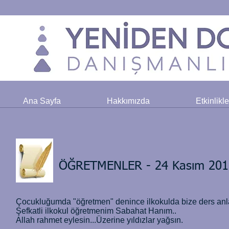
Ana Sayfa
Hakkımızda
Etkinlikl
ÖĞRETMENLER - 24 Kasım 201
Çocukluğumda "öğretmen" denince ilkokulda bize ders anlat
Şefkatli ilkokul öğretmenim Sabahat Hanım..
Allah rahmet eylesin...Üzerine yıldızlar yağsın.