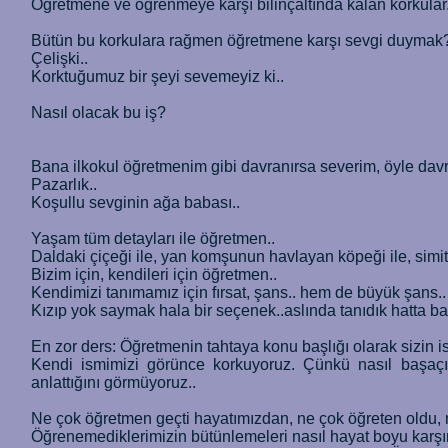
Öğretmene ve öğrenmeye karşı bilinçaltında kalan korkular.
Bütün bu korkulara rağmen öğretmene karşı sevgi duymak
Çelişki..
Korktuğumuz bir şeyi sevemeyiz ki..
Nasıl olacak bu iş?
Bana ilkokul öğretmenim gibi davranırsa severim, öyle dav
Pazarlık..
Koşullu sevginin ağa babası..
Yaşam tüm detayları ile öğretmen..
Daldaki çiçeği ile, yan komşunun havlayan köpeği ile, simi
Bizim için, kendileri için öğretmen..
Kendimizi tanımamız için fırsat, şans.. hem de büyük şans..
Kızıp yok saymak hala bir seçenek..aslında tanıdık hatta b
En zor ders: Öğretmenin tahtaya konu başlığı olarak sizin is
Kendi ismimizi görünce korkuyoruz. Çünkü nasıl başaçıka
anlattığını görmüyoruz..
Ne çok öğretmen geçti hayatımızdan, ne çok öğreten oldu, n
Öğrenemediklerimizin bütünlemeleri nasıl hayat boyu karşım