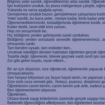
Bilgimiz yeter sandık, öğrendiklerimiz artar sandık. Öğrendi
İşin kutsiyetini unuttuk, bu plana indirgemeye çalıştık, sığm
Yukarıda ne varsa aşağıda aynısı..
Genişlemeyi unuttuk bazen, genişletmeye çalışanlara kızdık,
Yeter sandık, bu bana yeter.. nereye kadar, kime kadar yete
Öğrenemediklerimizde, tosladığımızda öğretmene kızdık, si
Kader dedik, lanet ettik kimi zaman..
Hep zor soruyorlardı be..
Hiç bildiğimiz yerden gelmiyordu sanki sordukları.
Bildiğimiz yerden sorsalardı severdik öğretmenlerimizi, 
olmuyordu sanki.
Tam bendim oysaki, tam onikiden ben..
Unutmak istediğim dersleri hatırlatan öğretmen gerçek öğr
Torpille değil, öğrenerek, bilerek geçmek vardı sınıfı işin 
Zor gibi gelen buydu, isyan ettiren...
Bir an için düşünün; size öğretecek, öğretmenlik yapacak k
olmayacaklarını.
Sen herşeyi biliyorsun ya; buyur hayat senin, ne yaparsan 
Size sizle ceza vermek gibi.. Notsuz, puansız, disiplinsiz g
Öğretmenim canım benim, canım benim yok artık, sadece şar
Ben öğretmenlerimi istiyorum.
Öğretenleri..
Onlara klasik saygı kriterlerinin üzerinde gerçek saygıyı hi
Beklentili öğrenciliğimi affediyorum, tüm öğretenleri onurl