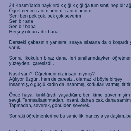
24 Kasım’larda haykırırdık çığlık çığlığa tüm sınıf, hep bir a
Öğretmenim canım benim, canım benim
Seni ben pek çok, pek çok severim
Sen bir ana
Sen bir baba
Herşey oldun artık bana.....
Dersteki çabasının yanısıra; sıraya ıslatana da o koşard
varlık..
Sonra ilkokulun biraz daha ileri sınıflarındayken öğretmeni
yüzeyden.. çaresizdi..
Nasıl yani? Öğretmenimiz insan mıymış?
Ağlıyor, üzgün, hem de çaresiz.. olamaz ki böyle birşey
İnsanmış, o güçlü kadın da insanmış, korkuları varmış, tir ti
Önce hayal kırıklığıydı yaşadığım; ben kime güvenmişim 
sevgi, Tanrısallaştırmadan, insani, daha sıcak, daha samimi
Tapmadan, severek, gönülden severek..
Sonraki öğretmenlerime bu sahicilik inancıyla yaklaştım..baz