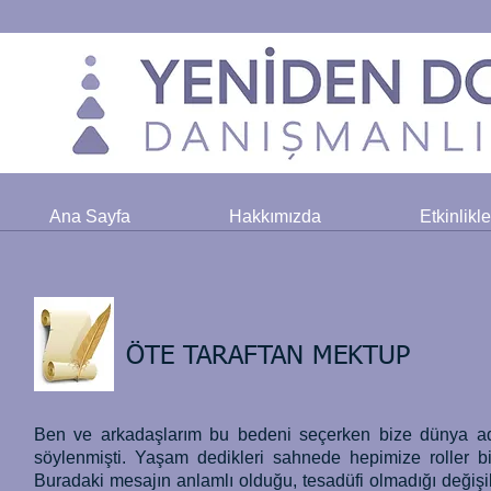
Ana Sayfa
Hakkımızda
Etkinlikl
ÖTE TARAFTAN MEKTUP
Ben ve arkadaşlarım bu bedeni seçerken bize dünya adl
söylenmişti. Yaşam dedikleri sahnede hepimize roller bi
Buradaki mesajın anlamlı olduğu, tesadüfi olmadığı değişik