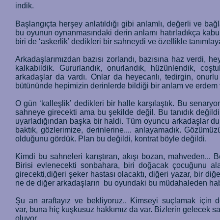
indik.
Başlangıçta herşey anlatıldığı gibi anlamlı, değerli ve bağl
bu oyunun oynanmasındaki derin anlamı hatırladıkça kabul 
biri de ‘askerlik’ dedikleri bir sahneydi ve özellikle tanı
Arkadaşlarımızdan bazısı zorlandı, bazısına haz verdi, hey
kalkabildik. Gururlandık, onurlandık, hüzünlendik, coş
arkadaşlar da vardı. Onlar da heyecanlı, tedirgin, onurlu 
bütününde hepimizin derinlerde bildiği bir anlam ve erdem var
O gün ‘kalleşlik’ dedikleri bir halle karşılaştık. Bu senary
sahneye girecekti ama bu şekilde değil. Bu tanıdık değildi
uyarladığından başka bir haldi. Tüm oyuncu arkadaşlar dur
baktık, gözlerimize, derinlerine.... anlayamadık. Gözümü
olduğunu gördük. Plan bu değildi, kontrat böyle değildi.
Kimdi bu sahneleri karıştıran, akışı bozan, mahveden...
Birisi evlenecekti sonbahara, biri doğacak çocuğunu alac
girecekti,diğeri şeker hastası olacaktı, diğeri yazar, bir d
ne de diğer arkadaşların bu oyundaki bu müdahaleden hab
Şu an araftayız ve bekliyoruz.. Kimseyi suçlamak için 
var, buna hiç kuşkusuz hakkımız da var. Bizlerin gelecek 
oluyor.