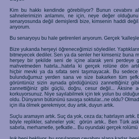
Kim bu hakkı kendinde görebiliyor? Bunun cevabını a
sahnelerimizin anlamını, ne için, neye değer olduğun
senaryosunda değil demişlerdi bize, kimsenin haddi değil..
arıyorum.
Bu senaryoyu bu hale getirenleri arıyorum. Gerçek ‘kalleşle
Bize yukarıda herşeyi öğreneceğimizi söylediler. Yaptıkla
bitmeyecek dediler. Sen ya da senler her kimseniz buna 
herşey bir şekilde seni de içine alarak yeni perdeye
mahvetmeden hatırla...hatırla ki gerçek rolüne dön ar
hiçbir mevki ya da sıfata seni taşımayacak. Bu sedece s
bulunduğumuz yerden sana ve size bakarken tüm şefkat
görüntünüz sizin aynada gördüğünüzü zannettiğiniz gibi d
zannettiğiniz gibi güçlü, doğru, cesur değil... Aksin
korkuyorsunuz. Niye sayılabilmek için tek yolun bu olduğ
oldu. Dünyanın bütününü savaşa soktular...ne oldu? Olm
için illa ölmek gerekmiyor, duy artık, duyun artık.
Suçlu aramayın artık. Suç da yok, ceza da; hatırlayın artık
böyle replikler, sahneler yok; görün artık.. Ben Türk as
sabırla, merhametle, şefkatle... Bu oyundaki gerçek rolümü
Işık beni bekliyor, bu sorularımın cevabını alana kadar, be